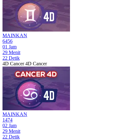
MAINKAN
6456
01
Jam
29
Menit
21
Detik
4D Cancer
4D Cancer
MAINKAN
1474
02
Jam
29
Menit
21
Detik