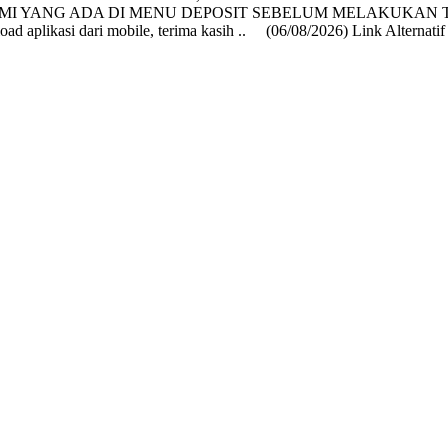
I YANG ADA DI MENU DEPOSIT SEBELUM MELAKUKAN TRA
oad aplikasi dari mobile, terima kasih ..
(06/08/2026)
Link Alternatif