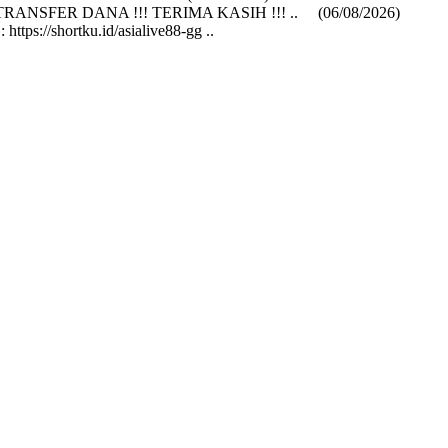
NSFER DANA !!! TERIMA KASIH !!! ..
(06/08/2026)
 : https://shortku.id/asialive88-gg ..