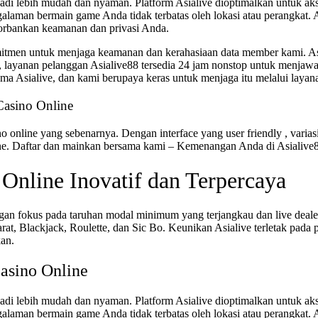
di lebih mudah dan nyaman. Platform Asialive dioptimalkan untuk aks
aman bermain game Anda tidak terbatas oleh lokasi atau perangkat. A
orbankan keamanan dan privasi Anda.
omitmen untuk menjaga keamanan dan kerahasiaan data member kami. A
itu, layanan pelanggan Asialive88 tersedia 24 jam nonstop untuk menj
a Asialive, dan kami berupaya keras untuk menjaga itu melalui layana
 Casino Online
 online yang sebenarnya. Dengan interface yang user friendly , varia
ine. Daftar dan mainkan bersama kami – Kemenangan Anda di Asialive
 Online Inovatif dan Terpercaya
dengan fokus pada taruhan modal minimum yang terjangkau dan live de
rat, Blackjack, Roulette, dan Sic Bo. Keunikan Asialive terletak pada p
an.
asino Online
di lebih mudah dan nyaman. Platform Asialive dioptimalkan untuk aks
aman bermain game Anda tidak terbatas oleh lokasi atau perangkat. A