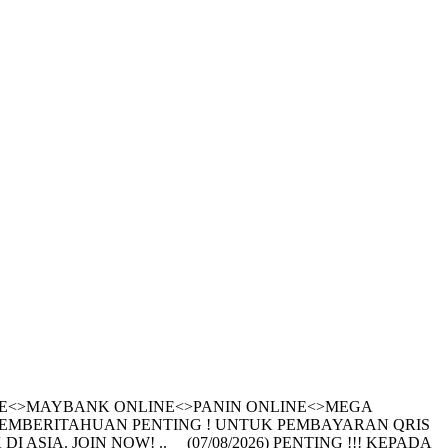
INE<>MAYBANK ONLINE<>PANIN ONLINE<>MEGA
EMBERITAHUAN PENTING ! UNTUK PEMBAYARAN QRIS
DI ASIA. JOIN NOW! ..
(07/08/2026)
PENTING !!! KEPADA