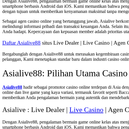
Dengan Asialive88, pengalaman bermain game online kelas atas menja
smartphone berbasis Android dan iOS. Kami memastikan bahwa pengal
dengan tujuan untuk memberikan kenyamanan maksimal tanpa meng
Sebagai agen casino online yang bertanggung jawab, Asialive berk
melindungi informasi pribadi dan transaksi keuangan Anda. Selain 
Anda hadapi. Kepercayaan dan kepuasan member adalah prioritas utam
Daftar Asialive88
situs Live Dealer | Live Casino | Agen
Bergabunglah dengan Asialive88 untuk merasakan kegembiraan casino
pelanggan, Kami menetapkan standar baru dalam industri casino onl
Asialive88: Pilihan Utama Casino
Asialive88
hadir sebagai promotor casino online terdepan di Asia 
online dan live game yang kaya variasi, termasuk favorit seperti Bacca
memberikan Anda pengalaman bermain yang autentik dan mendebark
Asialive : Live Dealer |
Live Casino
| Agen C
Dengan Asialive88, pengalaman bermain game online kelas atas menja
smartphone berbasis Android dan iOS. Kami memastikan bahwa pengal