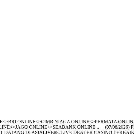
NE<>BRI ONLINE<>CIMB NIAGA ONLINE<>PERMATA ONL
NLINE<>JAGO ONLINE<>SEABANK ONLINE ..
(07/08/2026)
P
 DATANG DI ASIALIVE88, LIVE DEALER CASINO TERBAIK 