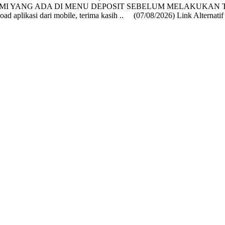
I YANG ADA DI MENU DEPOSIT SEBELUM MELAKUKAN TRA
oad aplikasi dari mobile, terima kasih ..
(07/08/2026)
Link Alternatif