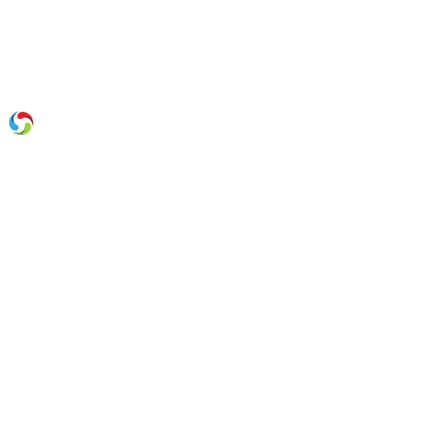
15
OPPO A6 Pro
16
Galaxy A17
17
Infinix Hot 60 Pro
18
Infinix Note 50X
19
POCO M7