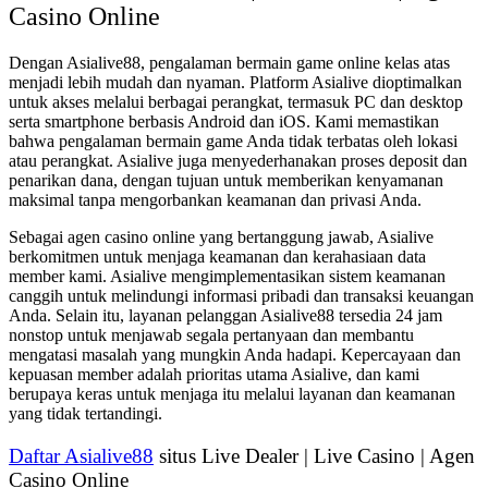
Casino Online
Dengan Asialive88, pengalaman bermain game online kelas atas
41
Bonus Free Chip 700,000
menjadi lebih mudah dan nyaman. Platform Asialive dioptimalkan
untuk akses melalui berbagai perangkat, termasuk PC dan desktop
serta smartphone berbasis Android dan iOS. Kami memastikan
bahwa pengalaman bermain game Anda tidak terbatas oleh lokasi
42
Bonus Free Chip 650,000
atau perangkat. Asialive juga menyederhanakan proses deposit dan
penarikan dana, dengan tujuan untuk memberikan kenyamanan
maksimal tanpa mengorbankan keamanan dan privasi Anda.
Sebagai agen casino online yang bertanggung jawab, Asialive
43
Bonus Free Chip 600,000
berkomitmen untuk menjaga keamanan dan kerahasiaan data
member kami. Asialive mengimplementasikan sistem keamanan
canggih untuk melindungi informasi pribadi dan transaksi keuangan
Anda. Selain itu, layanan pelanggan Asialive88 tersedia 24 jam
nonstop untuk menjawab segala pertanyaan dan membantu
44
Bonus Free Chip 550,000
mengatasi masalah yang mungkin Anda hadapi. Kepercayaan dan
kepuasan member adalah prioritas utama Asialive, dan kami
berupaya keras untuk menjaga itu melalui layanan dan keamanan
yang tidak tertandingi.
45
Bonus Free Chip 500,000
Daftar Asialive88
situs Live Dealer | Live Casino | Agen
Casino Online