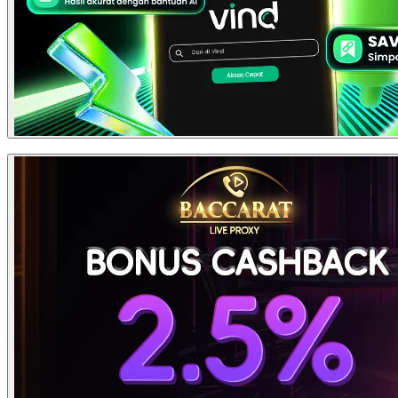
per akun).
Free Bet akan di berikan setelah member capai turnover Rp
5.000.000 dan melakukan claim dengan menghubungi
customer service kami.
Untuk melakukan WD setelah claim bonus harus 3x TO dari
Bonus.
Contoh. 2.000.000 (Bonus) x 3 (TO WD) = 6.000.000
Bonus freebet yg di berikan hanya boleh di mainkan di game
casino proxy betting jika bermain di permainan lain maka
bonus akan di anggap hangus.
Jika ditemukan adanya member yang melakukan tindak
kecurangan, maka member yang bersangkutan tersebut akan
dikenakan sanksi berupa bonus dihanguskan.
Keputusan KAMI bersifat MUTLAK dan tidak dapat
diganggu gugat.
KLIK
DISINI