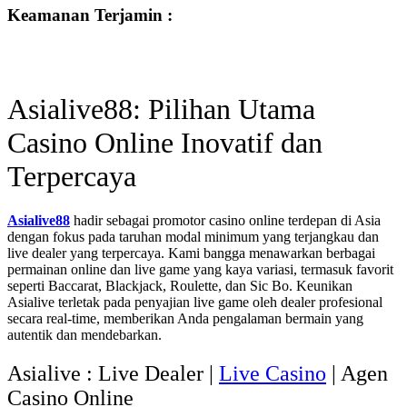
Keamanan Terjamin :
25
Bonus Free Chip 1,700,000
Asialive88: Pilihan Utama
26
Bonus Free Chip 1,600,000
Casino Online Inovatif dan
Terpercaya
27
Bonus Free Chip 1,500,000
Asialive88
hadir sebagai promotor casino online terdepan di Asia
dengan fokus pada taruhan modal minimum yang terjangkau dan
live dealer yang terpercaya. Kami bangga menawarkan berbagai
28
Bonus Free Chip 1,400,000
permainan online dan live game yang kaya variasi, termasuk favorit
seperti Baccarat, Blackjack, Roulette, dan Sic Bo. Keunikan
Asialive terletak pada penyajian live game oleh dealer profesional
secara real-time, memberikan Anda pengalaman bermain yang
autentik dan mendebarkan.
29
Bonus Free Chip 1,300,000
Asialive : Live Dealer |
Live Casino
| Agen
Casino Online