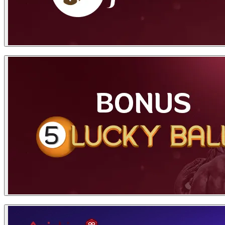
1,250,000 - 5,500,000
1 Kupon
BONUS FREE CHIP
4
1.500.000
5,500,001 - 12,500,000
2 Kupon
BONUS FREE CHIP
5
1.000.000
12,500,001 - 25,000,000
3 Kupon
25,000,001 - 35,000,000
4 Kupon
35,000,001 - 45,000,000
5 Kupon