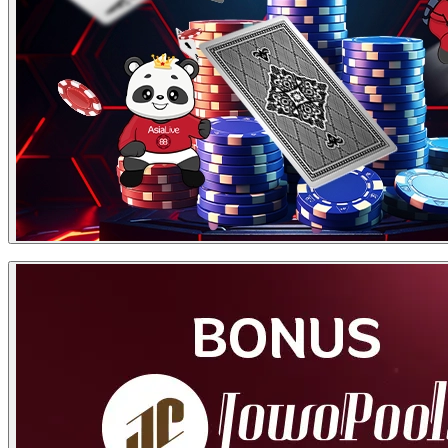
Hadiah Periode Ke 1, 2, 3
JUARA
HADIAH
BONUS FREE CHIP
1
3.000.000
Kupon Big or Small
BONUS FREE CHIP
2
2.500.000
BONUS FREE CHIP
Range TO
Kupon
3
2.000.000