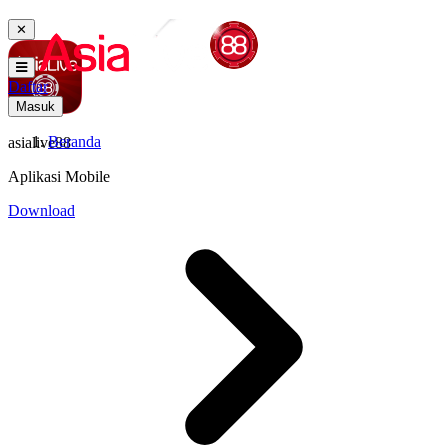
✕
Daftar
Masuk
Beranda
asialive88
Aplikasi Mobile
Download