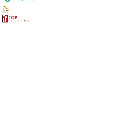
10
Galaxy A56 5G
*Syarat & Ketentuan dapat berubah sewaktu-waktu.
11
INFINIX XPAD GT
12
POCO X7 Pro 5G
13
Realme 15 8GB+10GB
14
Vivo V60 Lite 5G