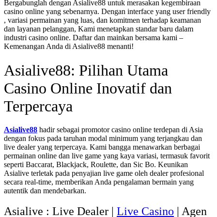
Bergabunglah dengan Asialive88 untuk merasakan kegembiraan
casino online yang sebenarnya. Dengan interface yang user friendly
, variasi permainan yang luas, dan komitmen terhadap keamanan
dan layanan pelanggan, Kami menetapkan standar baru dalam
36
Bonus Free Chip 950,000
industri casino online. Daftar dan mainkan bersama kami –
Kemenangan Anda di Asialive88 menanti!
Asialive88: Pilihan Utama
37
Bonus Free Chip 900,000
Casino Online Inovatif dan
Terpercaya
38
Bonus Free Chip 850,000
Asialive88
hadir sebagai promotor casino online terdepan di Asia
dengan fokus pada taruhan modal minimum yang terjangkau dan
live dealer yang terpercaya. Kami bangga menawarkan berbagai
permainan online dan live game yang kaya variasi, termasuk favorit
39
Bonus Free Chip 800,000
seperti Baccarat, Blackjack, Roulette, dan Sic Bo. Keunikan
Asialive terletak pada penyajian live game oleh dealer profesional
secara real-time, memberikan Anda pengalaman bermain yang
autentik dan mendebarkan.
40
Bonus Free Chip 750,000
Asialive : Live Dealer |
Live Casino
| Agen