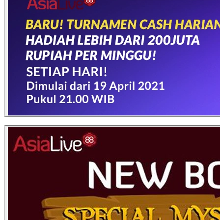
45,000,001 - 55,000,000
6 Kupon
55,000,001 - 65,000,000
7 Kupon
65,000,001 - 80,000,000
8 Kupon
80,000,001 - 100,000,000
9 Kupon
Turnover/Rollingan bermain : Rp. 500.001 - Rp.
1.500.000 = 2 Kupon
Turnover/Rollingan bermain : Rp. 1.500.001 - Rp.
3.000.000 = 5 Kupon
> 100,000,000
10 Kupon
Turnover/Rollingan bermain : Rp. 3.000.001 - Rp.
A. MONDAY WARMUP
5.000.000 = 8 Kupon
Turnover/Rollingan bermain : Lebih dari > Rp. 5.000.001
= 12 Kupon