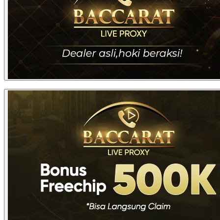
ASIALIVE88 berhak mengubah, memperpanjang,
DAPAT DIGANGGU GUGAT.
menghentikan, atau membatalkan promo sewaktu-waktu
Rp
501 - 800
Rp 50.000
300
tanpa pemberitahuan sebelumnya.
15.000.000
Seluruh keputusan ASIALIVE88 terkait promo ini bersifat
mutlak, final, dan tidak dapat diganggu gugat
.
Rp
TOTAL
800
97.500.000
Seluruh Pemain Berhak Mengikuti Promosi ini.
Periode Turnamen mulai dari tanggal 28 Juli s/d 16 Agustus
2026.
Total 800 Pemain dengan nilai Turnover tertinggi akan keluar
menjadi pemenang.
Turnover Pemenang dihitung dari Semua Game yang di
pertandingkan.
Papan Peringkat Pemenang atau Leaderboard bisa dilihat di
menu KOTAK BONUS lalu pilih GRAND TURNOVER
KEMERDEKAAN, Turnover akan di update setiap hari di