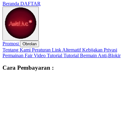
Beranda
Hadiah Peringkat Global
DAFTAR
ASIALIVE88 Memberikan BONUS Untuk Para Member Setia
E. FRIDAY MANIA
- Untuk mendapatkan BINTANG MYSTERY BOX anda diharuskan
ASIALIVE88 Setiap Harinya.
mencapai TURNOVER yang Telah ditentukan setiap hari .
PRIZE
- Jika Anda Mendapatkan Tiket Pada Hari Sabtu Dan Minggu, Tiket
Tersebut Berlaku 1x24 Jam. ( tidak dapat di gunakan di hari berikutnya)
GRAND PRIZE DAN HADIAH
HIBURAN
Sabtu : 1x24 Jam
Promosi
Obrolan
Bola Pertama
500.000
F. SATURDAY NIGHT FEVER
Tentang Kami
Peraturan
Link Alternatif
Kebijakan Privasi
Minggu : 1x24 Jam
Permainan Fair
Video Tutorial
Tutorial Bermain
Anti-Blokir
1
Xmax 250 Tech Max
Cara Pembayaran :
Bola Kedua
400.000
2
Honda PCX 160
G. SUNDAY VIP
Bola Ketiga
300.000
3
Galaxy Z Fold7
Bola Keempat
200.000
Syarat & Ketentuan