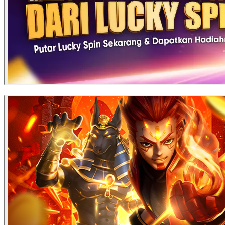
Rp
Rp
Rp
11 - 20
Rp 500.000
10
1
1
5.000.000
5.000.000
5.000.000
Rp
Rp
Rp
21 - 40
Rp 250.000
20
2 - 3
2
5.000.000
2.500.000
5.000.000
Rp
Rp
Rp
41 - 70
Rp 200.000
30
4 - 6
3
6.000.000
2.000.000
6.000.000
Merchandise Exclusive Dari Lucky Spin
Rp
Rp
Rp
71 - 110
Rp 100.000
40
7 - 10
4
4.000.000
1.000.000
4.000.000
Promo ini berlaku untuk semua member yang terdaftar dan
aktif bermain.
Rp
Rp
Untuk ikut serta dalam event ini member hanya perlu
111 - 160
Rp 50.000
50
11 - 20
Rp 750.000
10
2.500.000
7.500.000
mengumpulkan Turnover untuk mendapatkan Tiket Lucky
Spin.
Merchandise akan muncul di DewaFortune atau Lucky Spin
Rp
Rp
mulai tanggal 9 Maret
2026
.
161 - 260
Rp 25.000
100
21 - 35
Rp 500.000
15
2.500.000
7.500.000
Event ini GRATIS tanpa di pungut biaya apapun.
Untuk Pemenang wajib mengisi form Claim yang tersedia di
dalam menu BONUS, Form Claim akan hilang dalam kurun
Rp
Rp