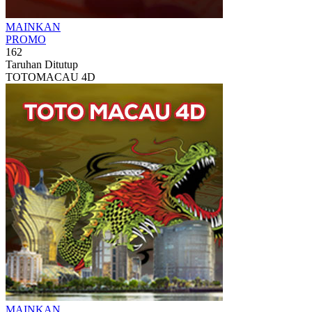
MAINKAN
PROMO
162
Taruhan Ditutup
TOTOMACAU 4D
MAINKAN