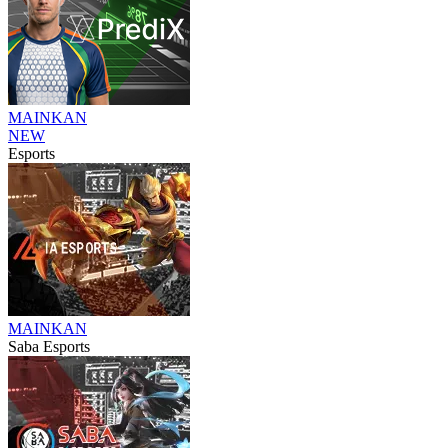
MAINKAN
NEW
Esports
MAINKAN
Saba Esports