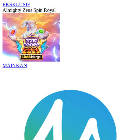
EKSKLUSIF
Almighty Zeus Spin Royal
MAINKAN