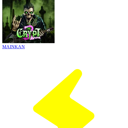
MAINKAN