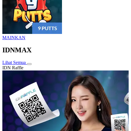
MAINKAN
IDNMAX
Lihat Semua
IDN Raffle