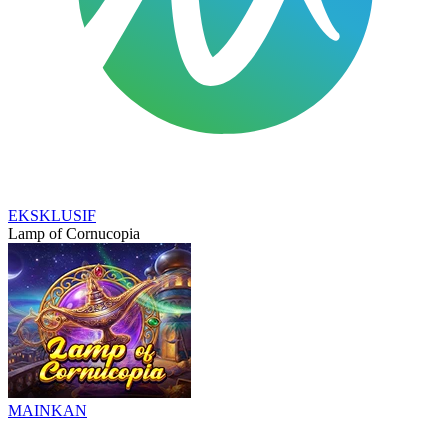
EKSKLUSIF
Lamp of Cornucopia
MAINKAN